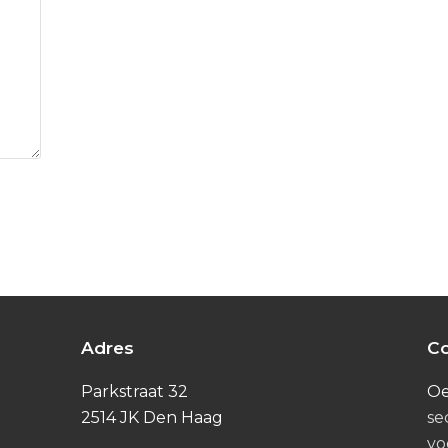
Adres
Co
Parkstraat 32
O
2514 JK Den Haag
se
vo