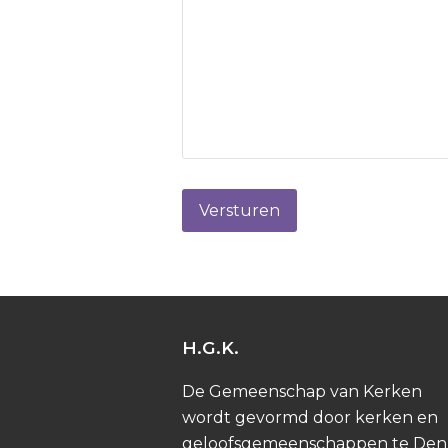
Versturen
H.G.K.
De Gemeenschap van Kerken
wordt gevormd door kerken en
geloofsgemeenschappen te Den