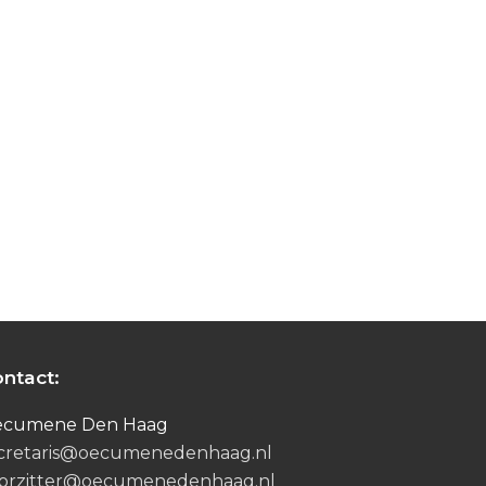
ntact:
ecumene Den Haag
cretaris@oecumenedenhaag.nl
orzitter@oecumenedenhaag.nl