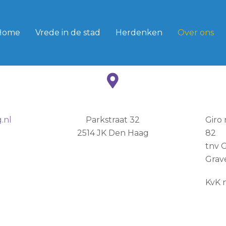
Home
Vrede in de stad
Herdenken
Over ons
.nl
Parkstraat 32
Giro
2514 JK Den Haag
82
tnv 
Grav
KvK 