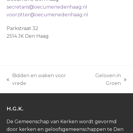
secretaris@oecumenedenhaag.nl
voorzitter@oecumenedenhaag.nl
Parkstraat 32
2514 JK Den Haag
Bidden en waken voor
Geloven in
previous
next
vrede
Groen
post:
post:
H.G.K.
De Gemeenschap van Kerken wordt gevormd
door kerken en geloofsgemeenschappen te Den