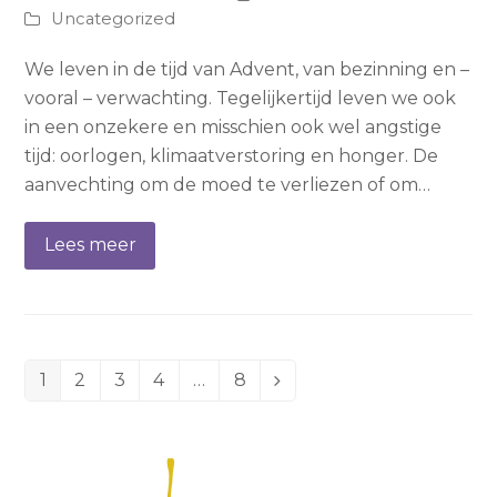
Uncategorized
We leven in de tijd van Advent, van bezinning en –
vooral – verwachting. Tegelijkertijd leven we ook
in een onzekere en misschien ook wel angstige
tijd: oorlogen, klimaatverstoring en honger. De
aanvechting om de moed te verliezen of om…
Lees meer
1
2
3
4
…
8
Page
Page
Page
Page
Page
Volgende