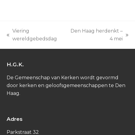
Viering
Den Haag herdenkt –
previous
next
wereldgebedsdag
4 mei
post:
post:
H.G.K.
De Gemeenschap van Kerken wordt gevormd
door kerken en geloofsgemeenschappen te Den
Haag.
Adres
Parkstraat 32