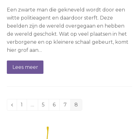
Een zwarte man die gekneveld wordt door een
witte politieagent en daardoor sterft. Deze
beelden zijn de wereld overgegaan en hebben
de wereld geschokt. Wat op veel plaatsen in het
verborgene en op kleinere schaal gebeurt, komt
hier grof aan…
Lees meer
1
…
5
6
7
8
Vorige
Page
Page
Page
Page
Page