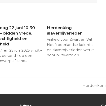
dag 22 juni 10.30
Herdenking
 – bidden vrede,
slavernijverleden
echtigheid en
Vrijheid voor Zwart én Wit
sheid
Het Nederlandse koloniaal-
en slavernijverleden werkt
4 en 25 juni 2025 vindt –
door bij zwarte én…
s bekend - op een
nworp afstand…
Herdenken i
next
post:
Adres
Co