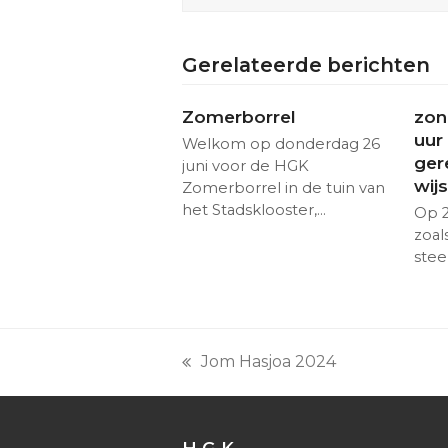
Gerelateerde berichten
Zomerborrel
zon
uur
Welkom op donderdag 26
ger
juni voor de HGK
wij
Zomerborrel in de tuin van
het Stadsklooster,…
Op 2
zoal
stee
Jom Hasjoa 2024
previous
post:
H.G.K.