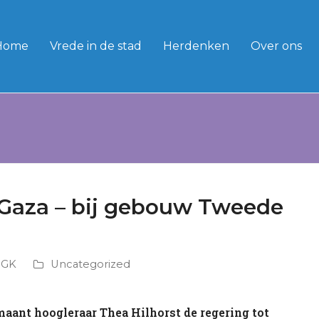
Home
Vrede in de stad
Herdenken
Over ons
Gaza – bij gebouw Tweede
HGK
Uncategorized
aant hoogleraar Thea Hilhorst de regering tot