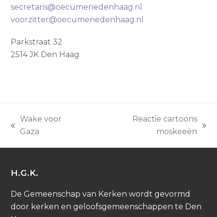
secretaris@oecumenedenhaag.nl
voorzitter@oecumenedenhaag.nl
Parkstraat 32
2514 JK Den Haag
Wake voor
Reactie cartoons
previous
next
Gaza
moskeeën
post:
post:
H.G.K.
De Gemeenschap van Kerken wordt gevormd
door kerken en geloofsgemeenschappen te Den