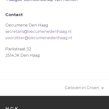
Contact
Oecumene Den Haag
secretaris@oecumenedenhaag.nl
voorzitter@oecumenedenhaag.nl
Parkstraat 32
2514 JK Den Haag
Geloven in Groen
next
post:
H.G.K.