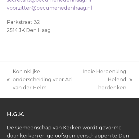
voorzitter@oecumenedenhaag.nl
Parkstraat 32
2514 JK Den Haag
Koninklijke
Indie Herdenking
onderscheiding voor Ad
– Helend
previous
next
van der Helm
herdenken
post:
post:
H.G.K.
De Gemeenschap van Kerken wordt gevormd
door kerken en geloofsgemeenschappen te Den