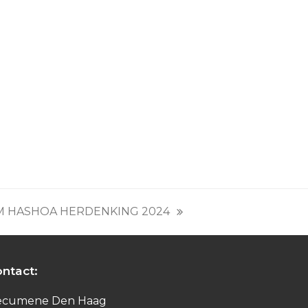
 HASHOA HERDENKING 2024
ntact:
ecumene Den Haag