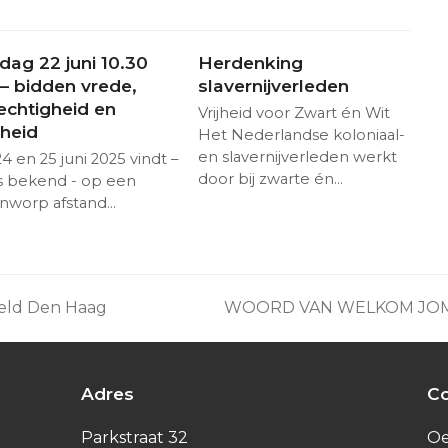
dag 22 juni 10.30
Herdenking
 – bidden vrede,
slavernijverleden
echtigheid en
Vrijheid voor Zwart én Wit
sheid
Het Nederlandse koloniaal-
en slavernijverleden werkt
4 en 25 juni 2025 vindt –
door bij zwarte én…
s bekend - op een
nworp afstand…
eveld Den Haag
WOORD VAN WELKOM JOM
next
post:
Adres
Co
Parkstraat 32
O