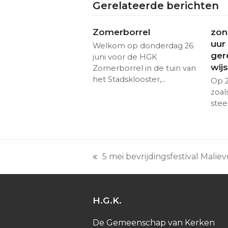
Gerelateerde berichten
Zomerborrel
zon
uur
Welkom op donderdag 26
ger
juni voor de HGK
wij
Zomerborrel in de tuin van
het Stadsklooster,…
Op 2
zoal
stee
5 mei bevrijdingsfestival Mali
previous
post:
H.G.K.
De Gemeenschap van Kerken