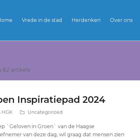
Home
Vrede in de stad
Herdenken
Over ons
62 artikels
oen Inspiratiepad 2024
s HGK
Uncategorized
ep `Geloven in Groen` van de Haagse
iefnemer van deze dag, wil graag dat mensen zien