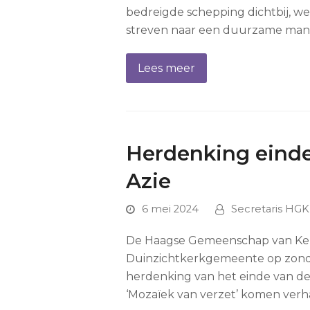
bedreigde schepping dichtbij, we
streven naar een duurzame mani
Lees meer
Herdenking einde
Azie
6 mei 2024
Secretaris HGK
De Haagse Gemeenschap van Ker
Duinzichtkerkgemeente op zonda
herdenking van het einde van d
‘Mozaïek van verzet’ komen verh